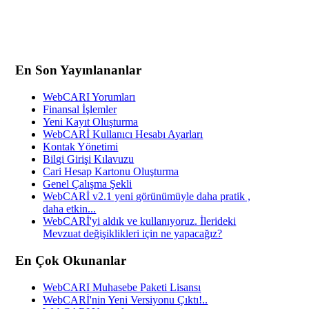
En Son Yayınlananlar
WebCARI Yorumları
Finansal İşlemler
Yeni Kayıt Oluşturma
WebCARİ Kullanıcı Hesabı Ayarları
Kontak Yönetimi
Bilgi Girişi Kılavuzu
Cari Hesap Kartonu Oluşturma
Genel Çalışma Şekli
WebCARİ v2.1 yeni görünümüyle daha pratik ,
daha etkin...
WebCARİ'yi aldık ve kullanıyoruz. İlerideki
Mevzuat değişiklikleri için ne yapacağız?
En Çok Okunanlar
WebCARI Muhasebe Paketi Lisansı
WebCARİ'nin Yeni Versiyonu Çıktı!..