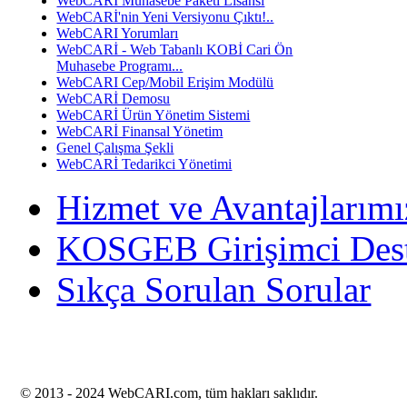
WebCARI Muhasebe Paketi Lisansı
WebCARİ'nin Yeni Versiyonu Çıktı!..
WebCARI Yorumları
WebCARİ - Web Tabanlı KOBİ Cari Ön
Muhasebe Programı...
WebCARI Cep/Mobil Erişim Modülü
WebCARİ Demosu
WebCARİ Ürün Yönetim Sistemi
WebCARİ Finansal Yönetim
Genel Çalışma Şekli
WebCARİ Tedarikci Yönetimi
Hizmet ve Avantajlarımı
KOSGEB Girişimci Des
Sıkça Sorulan Sorular
© 2013 -
2024 WebCARI.com, tüm hakları saklıdır.