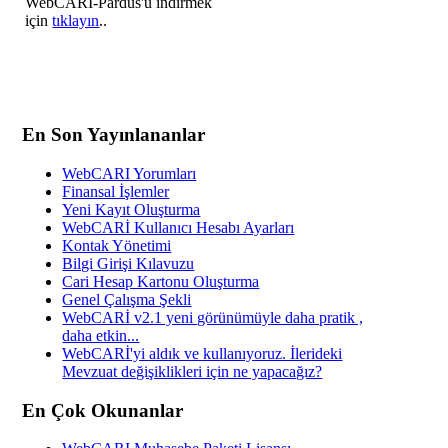
WebCARİ-Pardus'u indirmek
için
tıklayın
..
En Son Yayınlananlar
WebCARI Yorumları
Finansal İşlemler
Yeni Kayıt Oluşturma
WebCARİ Kullanıcı Hesabı Ayarları
Kontak Yönetimi
Bilgi Girişi Kılavuzu
Cari Hesap Kartonu Oluşturma
Genel Çalışma Şekli
WebCARİ v2.1 yeni görünümüyle daha pratik ,
daha etkin...
WebCARİ'yi aldık ve kullanıyoruz. İlerideki
Mevzuat değişiklikleri için ne yapacağız?
En Çok Okunanlar