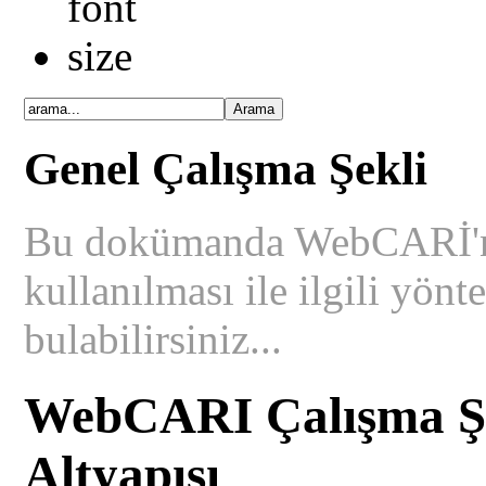
Genel Çalışma Şekli
Bu dokümanda WebCARİ'ni
kullanılması ile ilgili yön
bulabilirsiniz...
WebCARI Çalışma Şe
Altyapısı