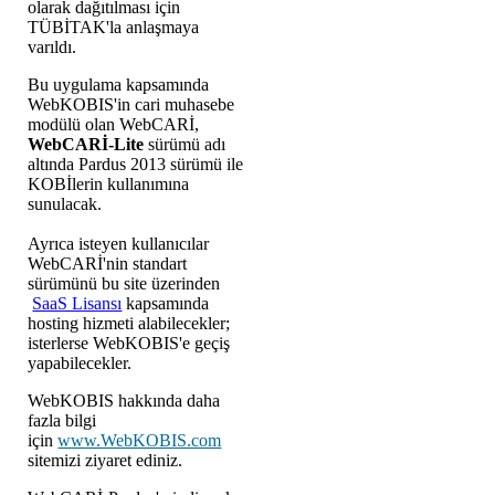
olarak dağıtılması için
TÜBİTAK'la anlaşmaya
varıldı.
Bu uygulama kapsamında
WebKOBIS'in cari muhasebe
modülü olan WebCARİ,
WebCARİ-Lite
sürümü adı
altında Pardus 2013 sürümü ile
KOBİlerin kullanımına
sunulacak.
Ayrıca isteyen kullanıcılar
WebCARİ'nin standart
sürümünü bu site üzerinden
SaaS Lisansı
kapsamında
hosting hizmeti alabilecekler;
isterlerse WebKOBIS'e geçiş
yapabilecekler.
WebKOBIS hakkında daha
fazla bilgi
için
www.WebKOBIS.com
sitemizi ziyaret ediniz.