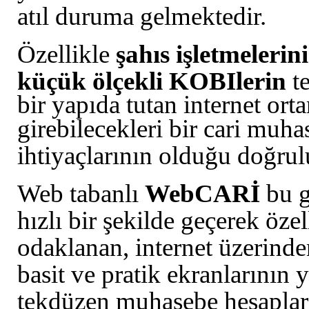
atıl duruma gelmektedir.
Özellikle
şahıs işletmelerin
küçük ölçekli KOBIlerin
t
bir yapıda tutan internet or
girebilecekleri bir cari
muhas
ihtiyaçlarının olduğu doğrul
Web tabanlı
WebCARİ
bu g
hızlı bir şekilde geçerek öze
odaklanan, internet üzerind
basit ve pratik ekranlarının 
tekdüzen muhasebe hesaplar