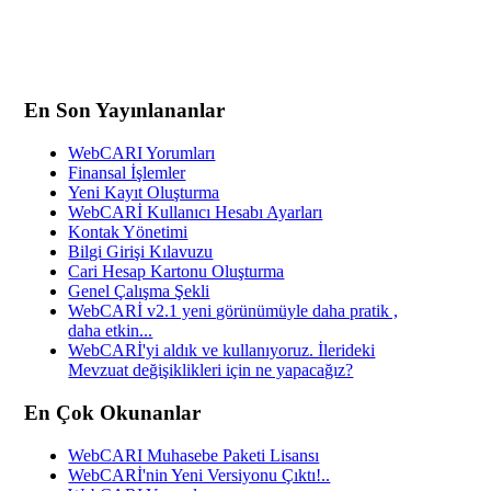
En Son Yayınlananlar
WebCARI Yorumları
Finansal İşlemler
Yeni Kayıt Oluşturma
WebCARİ Kullanıcı Hesabı Ayarları
Kontak Yönetimi
Bilgi Girişi Kılavuzu
Cari Hesap Kartonu Oluşturma
Genel Çalışma Şekli
WebCARİ v2.1 yeni görünümüyle daha pratik ,
daha etkin...
WebCARİ'yi aldık ve kullanıyoruz. İlerideki
Mevzuat değişiklikleri için ne yapacağız?
En Çok Okunanlar
WebCARI Muhasebe Paketi Lisansı
WebCARİ'nin Yeni Versiyonu Çıktı!..