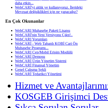
daha etkin...
WebCARİ'yi aldık ve kullanıyoruz. İlerideki
Mevzuat değişiklikleri için ne yapacağız?
En Çok Okunanlar
WebCARI Muhasebe Paketi Lisansı
WebCARİ'nin Yeni Versiyonu Çıktı!..
WebCARI Yorumları
WebCARİ - Web Tabanlı KOBİ Cari Ön
Muhasebe Programı...
WebCARI Cep/Mobil Erişim Modülü
WebCARİ Demosu
WebCARİ Ürün Yönetim Sistemi
WebCARİ Finansal Yönetim
Genel Çalışma Şekli
WebCARİ Tedarikci Yönetimi
Hizmet ve Avantajlarımı
KOSGEB Girişimci Des
Sıkça Sorulan Sorular