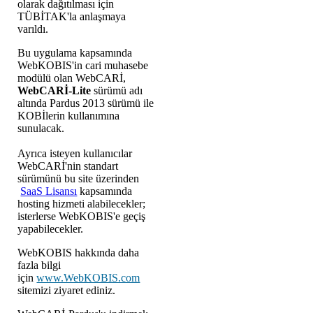
olarak dağıtılması için
TÜBİTAK'la anlaşmaya
varıldı.
Bu uygulama kapsamında
WebKOBIS'in cari muhasebe
modülü olan WebCARİ,
WebCARİ-Lite
sürümü adı
altında Pardus 2013 sürümü ile
KOBİlerin kullanımına
sunulacak.
Ayrıca isteyen kullanıcılar
WebCARİ'nin standart
sürümünü bu site üzerinden
SaaS Lisansı
kapsamında
hosting hizmeti alabilecekler;
isterlerse WebKOBIS'e geçiş
yapabilecekler.
WebKOBIS hakkında daha
fazla bilgi
için
www.WebKOBIS.com
sitemizi ziyaret ediniz.