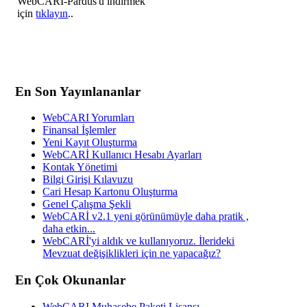
WebCARİ-Pardus'u indirmek
için
tıklayın
..
En Son Yayınlananlar
WebCARI Yorumları
Finansal İşlemler
Yeni Kayıt Oluşturma
WebCARİ Kullanıcı Hesabı Ayarları
Kontak Yönetimi
Bilgi Girişi Kılavuzu
Cari Hesap Kartonu Oluşturma
Genel Çalışma Şekli
WebCARİ v2.1 yeni görünümüyle daha pratik ,
daha etkin...
WebCARİ'yi aldık ve kullanıyoruz. İlerideki
Mevzuat değişiklikleri için ne yapacağız?
En Çok Okunanlar
WebCARI Muhasebe Paketi Lisansı